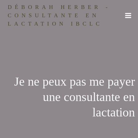
Aller
DÉBORAH HERBER -
au
CONSULTANTE EN
contenu
LACTATION IBCLC
Je ne peux pas me payer
une consultante en
lactation